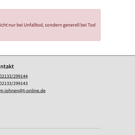
cht nur bei Unfalltod, sondern generell bei Tod
ntakt
02133/299144
02133/299143
m.johnen@t-online.de