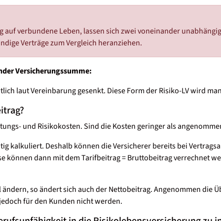
g auf verbundene Leben, lassen sich zwei voneinander unabhängige
ändige Verträge zum Vergleich heranziehen.
lender Versicherungssumme:
lich laut Vereinbarung gesenkt. Diese Form der Risiko-LV wird m
itrag?
waltungs- und Risikokosten. Sind die Kosten geringer als angenom
tig kalkuliert. Deshalb können die Versicherer bereits bei Vertrag
ese können dann mit dem Tarifbeitrag = Bruttobeitrag verrechnet w
eil ändern, so ändert sich auch der Nettobeitrag. Angenommen die 
 jedoch für den Kunden nicht werden.
Berufsunfähigkeit in die Risikolebensversicherung zu i