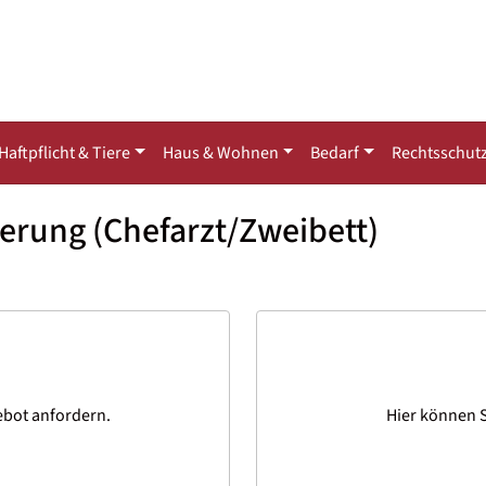
Haftpflicht & Tiere
Haus & Wohnen
Bedarf
Rechtsschut
herung (Chefarzt/Zweibett)
ebot anfordern.
Hier können S